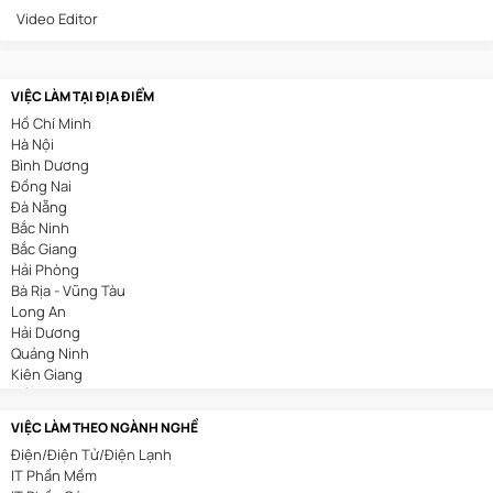
Video Editor
VIỆC LÀM TẠI ĐỊA ĐIỂM
Hồ Chí Minh
Hà Nội
Bình Dương
Đồng Nai
Đà Nẵng
Bắc Ninh
Bắc Giang
Hải Phòng
Bà Rịa - Vũng Tàu
Long An
Hải Dương
Quảng Ninh
Kiên Giang
Cần Thơ
VIỆC LÀM THEO NGÀNH NGHỀ
Điện/Điện Tử/Điện Lạnh
IT Phần Mềm