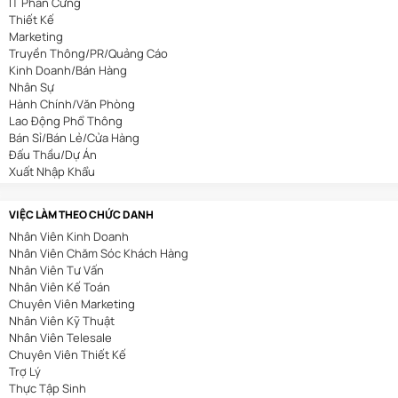
IT Phần Cứng
Thiết Kế
Marketing
Truyền Thông/PR/Quảng Cáo
Kinh Doanh/Bán Hàng
Nhân Sự
Hành Chính/Văn Phòng
Lao Động Phổ Thông
Bán Sỉ/Bán Lẻ/Cửa Hàng
Đấu Thầu/Dự Án
Xuất Nhập Khẩu
Bảo Hiểm
Bất Động Sản
VIỆC LÀM THEO CHỨC DANH
Nhà Hàng/Khách Sạn
Nhân Viên Kinh Doanh
Cơ Khí/Ô Tô/Tự Động Hóa
Nhân Viên Chăm Sóc Khách Hàng
Spa/Làm Đẹp
Nhân Viên Tư Vấn
Y Tế
Nhân Viên Kế Toán
Mỏ/Địa Chất
Chuyên Viên Marketing
An Toàn Lao Động
Nhân Viên Kỹ Thuật
Biên Phiên Dịch
Nhân Viên Telesale
Viễn Thông
Chuyên Viên Thiết Kế
Tài Chính/Ngân Hàng
Trợ Lý
Du Lịch
Thực Tập Sinh
Giáo Dục/Đào Tạo