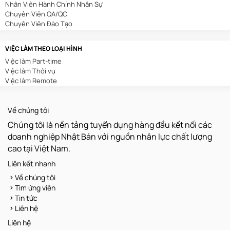
Nhân Viên Hành Chính Nhân Sự
In Ấn/Chế Bản
Chuyên Viên QA/QC
Kế Toán/Kiểm Toán
Chuyên Viên Đào Tạo
Kiến Trúc/Nội Thất
Chuyên Viên Digital Marketing
Môi Trường
Sales Admin
Sản Xuất/Lắp Ráp/Chế Biến
VIỆC LÀM THEO LOẠI HÌNH
Nhân Viên Tuyển Dụng
Nông/Lâm/Ngư Nghiệp
Việc làm Part-time
Nhân Viên Thu Mua
Luật/Pháp Chế
Việc làm Thời vụ
Nhân Viên Lễ Tân
Kho Vận
Việc làm Remote
Nhân Viên Tư Vấn Bảo Hiểm
Xây Dựng
Chuyên Viên Content Marketing
Dệt May/Da Giày
Nhân Viên Hành Chính
Chăm Sóc Khách Hàng
Về chúng tôi
Trưởng Phòng Kinh Doanh
Truyền Hình/Báo Chí
Trình Dược Viên
Thu Mua
Chúng tôi là nền tảng tuyển dụng hàng đầu kết nối các
Nhân Viên Kho
Quản Lý
doanh nghiệp Nhật Bản với nguồn nhân lực chất lượng
Nhân Viên Xuất Nhập Khẩu
Hoá Sinh
cao tại Việt Nam.
Nhân Viên Văn Phòng
Vận Hành/Bảo Trì/Bảo Dưỡng
Kế Toán Nội Bộ
Khoa Học/Kỹ Thuật
Liên kết nhanh
Quản Lý Sản Xuất
Dược Phẩm/Mỹ Phẩm
Về chúng tôi
Chuyên Viên Kế Hoạch
Sáng Tạo/Nghệ Thuật
Tìm ứng viên
Giáo Viên
Tin tức
Nhân Viên Bảo Trì
Liên hệ
Nhân Viên QC
Lập Trình Viên
Liên hệ
Nhân Viên Vận Hành