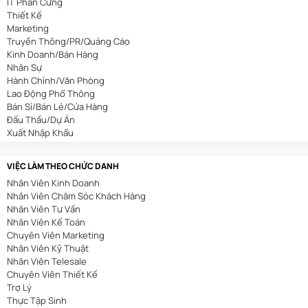
IT Phần Cứng
Thiết Kế
Marketing
Truyền Thông/PR/Quảng Cáo
Kinh Doanh/Bán Hàng
Nhân Sự
Hành Chính/Văn Phòng
Lao Động Phổ Thông
Bán Sỉ/Bán Lẻ/Cửa Hàng
Đấu Thầu/Dự Án
Xuất Nhập Khẩu
Bảo Hiểm
Bất Động Sản
VIỆC LÀM THEO CHỨC DANH
Nhà Hàng/Khách Sạn
Nhân Viên Kinh Doanh
Cơ Khí/Ô Tô/Tự Động Hóa
Nhân Viên Chăm Sóc Khách Hàng
Spa/Làm Đẹp
Nhân Viên Tư Vấn
Y Tế
Nhân Viên Kế Toán
Mỏ/Địa Chất
Chuyên Viên Marketing
An Toàn Lao Động
Nhân Viên Kỹ Thuật
Biên Phiên Dịch
Nhân Viên Telesale
Viễn Thông
Chuyên Viên Thiết Kế
Tài Chính/Ngân Hàng
Trợ Lý
Du Lịch
Thực Tập Sinh
Giáo Dục/Đào Tạo