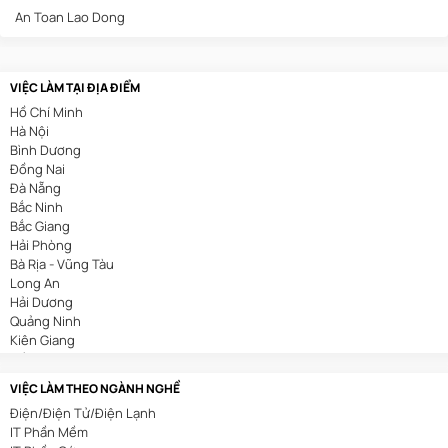
An Toan Lao Dong
VIỆC LÀM TẠI ĐỊA ĐIỂM
Hồ Chí Minh
Hà Nội
Bình Dương
Đồng Nai
Đà Nẵng
Bắc Ninh
Bắc Giang
Hải Phòng
Bà Rịa - Vũng Tàu
Long An
Hải Dương
Quảng Ninh
Kiên Giang
Cần Thơ
VIỆC LÀM THEO NGÀNH NGHỀ
Điện/Điện Tử/Điện Lạnh
IT Phần Mềm