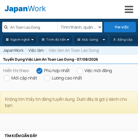
TÌM VIỆC
Ngành nghề
Trình độ tiếng Nhật
Mức lương
Bằng cấp
JapanWork
Việc làm
Việc làm An Toan Lao Dong
Tuyển Dụng Việc Làm An Toan Lao Dong - 07/08/2026
Hiển thị theo:
Phù hợp nhất
Việc mới đăng
Mới cập nhật
Lương cao nhất
Không tìm thấy tin đăng tuyển dụng. Dưới đây là gợi ý dành cho
bạn.
TÌM KIẾM GẦN ĐÂY