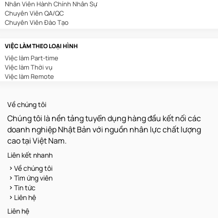
Nhân Viên Hành Chính Nhân Sự
In Ấn/Chế Bản
Chuyên Viên QA/QC
Kế Toán/Kiểm Toán
Chuyên Viên Đào Tạo
Kiến Trúc/Nội Thất
Chuyên Viên Digital Marketing
Môi Trường
Sales Admin
Sản Xuất/Lắp Ráp/Chế Biến
VIỆC LÀM THEO LOẠI HÌNH
Nhân Viên Tuyển Dụng
Nông/Lâm/Ngư Nghiệp
Việc làm Part-time
Nhân Viên Thu Mua
Luật/Pháp Chế
Việc làm Thời vụ
Nhân Viên Lễ Tân
Kho Vận
Việc làm Remote
Nhân Viên Tư Vấn Bảo Hiểm
Xây Dựng
Chuyên Viên Content Marketing
Dệt May/Da Giày
Nhân Viên Hành Chính
Chăm Sóc Khách Hàng
Về chúng tôi
Trưởng Phòng Kinh Doanh
Truyền Hình/Báo Chí
Trình Dược Viên
Thu Mua
Chúng tôi là nền tảng tuyển dụng hàng đầu kết nối các
Nhân Viên Kho
Quản Lý
doanh nghiệp Nhật Bản với nguồn nhân lực chất lượng
Nhân Viên Xuất Nhập Khẩu
Hoá Sinh
cao tại Việt Nam.
Nhân Viên Văn Phòng
Vận Hành/Bảo Trì/Bảo Dưỡng
Kế Toán Nội Bộ
Khoa Học/Kỹ Thuật
Liên kết nhanh
Quản Lý Sản Xuất
Dược Phẩm/Mỹ Phẩm
Về chúng tôi
Chuyên Viên Kế Hoạch
Sáng Tạo/Nghệ Thuật
Tìm ứng viên
Giáo Viên
Tin tức
Nhân Viên Bảo Trì
Liên hệ
Nhân Viên QC
Lập Trình Viên
Liên hệ
Nhân Viên Vận Hành