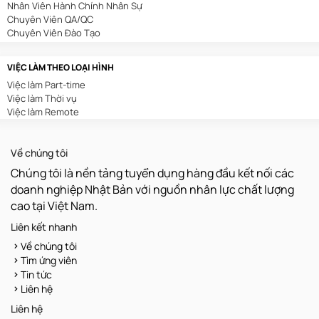
Nhân Viên Hành Chính Nhân Sự
In Ấn/Chế Bản
Chuyên Viên QA/QC
Kế Toán/Kiểm Toán
Chuyên Viên Đào Tạo
Kiến Trúc/Nội Thất
Chuyên Viên Digital Marketing
Môi Trường
Sales Admin
Sản Xuất/Lắp Ráp/Chế Biến
VIỆC LÀM THEO LOẠI HÌNH
Nhân Viên Tuyển Dụng
Nông/Lâm/Ngư Nghiệp
Việc làm Part-time
Nhân Viên Thu Mua
Luật/Pháp Chế
Việc làm Thời vụ
Nhân Viên Lễ Tân
Kho Vận
Việc làm Remote
Nhân Viên Tư Vấn Bảo Hiểm
Xây Dựng
Chuyên Viên Content Marketing
Dệt May/Da Giày
Nhân Viên Hành Chính
Chăm Sóc Khách Hàng
Về chúng tôi
Trưởng Phòng Kinh Doanh
Truyền Hình/Báo Chí
Trình Dược Viên
Thu Mua
Chúng tôi là nền tảng tuyển dụng hàng đầu kết nối các
Nhân Viên Kho
Quản Lý
doanh nghiệp Nhật Bản với nguồn nhân lực chất lượng
Nhân Viên Xuất Nhập Khẩu
Hoá Sinh
cao tại Việt Nam.
Nhân Viên Văn Phòng
Vận Hành/Bảo Trì/Bảo Dưỡng
Kế Toán Nội Bộ
Khoa Học/Kỹ Thuật
Liên kết nhanh
Quản Lý Sản Xuất
Dược Phẩm/Mỹ Phẩm
Về chúng tôi
Chuyên Viên Kế Hoạch
Sáng Tạo/Nghệ Thuật
Tìm ứng viên
Giáo Viên
Tin tức
Nhân Viên Bảo Trì
Liên hệ
Nhân Viên QC
Lập Trình Viên
Liên hệ
Nhân Viên Vận Hành