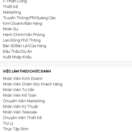
IT Phần Cứng
Thiết Kế
Marketing
Truyền Thông/PR/Quảng Cáo
Kinh Doanh/Bán Hàng
Nhân Sự
Hành Chính/Văn Phòng
Lao Động Phổ Thông
Bán Sỉ/Bán Lẻ/Cửa Hàng
Đấu Thầu/Dự Án
Xuất Nhập Khẩu
Bảo Hiểm
Bất Động Sản
VIỆC LÀM THEO CHỨC DANH
Nhà Hàng/Khách Sạn
Nhân Viên Kinh Doanh
Cơ Khí/Ô Tô/Tự Động Hóa
Nhân Viên Chăm Sóc Khách Hàng
Spa/Làm Đẹp
Nhân Viên Tư Vấn
Y Tế
Nhân Viên Kế Toán
Mỏ/Địa Chất
Chuyên Viên Marketing
An Toàn Lao Động
Nhân Viên Kỹ Thuật
Biên Phiên Dịch
Nhân Viên Telesale
Viễn Thông
Chuyên Viên Thiết Kế
Tài Chính/Ngân Hàng
Trợ Lý
Du Lịch
Thực Tập Sinh
Giáo Dục/Đào Tạo