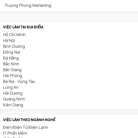
Truong Phong Marketing
VIỆC LÀM TẠI ĐỊA ĐIỂM
Hồ Chí Minh
Hà Nội
Bình Dương
Đồng Nai
Đà Nẵng
Bắc Ninh
Bắc Giang
Hải Phòng
Bà Rịa - Vũng Tàu
Long An
Hải Dương
Quảng Ninh
Kiên Giang
Cần Thơ
VIỆC LÀM THEO NGÀNH NGHỀ
Điện/Điện Tử/Điện Lạnh
IT Phần Mềm