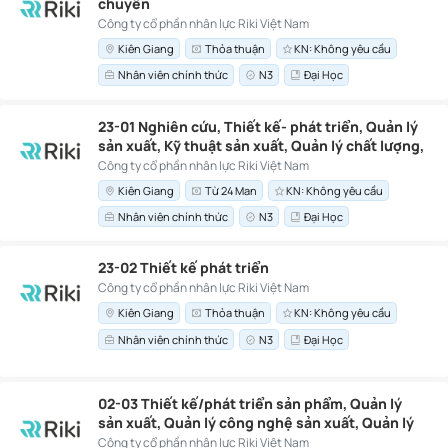
chuyển
Công ty cổ phần nhân lực Riki Việt Nam
Kiên Giang
Thỏa thuận
KN: Không yêu cầu
Nhân viên chính thức
N3
Đại Học
23-01 Nghiên cứu, Thiết kế- phát triển, Quản lý
sản xuất, Kỹ thuật sản xuất, Quản lý chất lượng,
Technical Support, Customer Engineer,
Công ty cổ phần nhân lực Riki Việt Nam
Support Engineer
Kiên Giang
Từ 24 Man
KN: Không yêu cầu
Nhân viên chính thức
N3
Đại Học
23-02 Thiết kế phát triển
Công ty cổ phần nhân lực Riki Việt Nam
Kiên Giang
Thỏa thuận
KN: Không yêu cầu
Nhân viên chính thức
N3
Đại Học
02-03 Thiết kế/phát triển sản phẩm, Quản lý
sản xuất, Quản lý công nghệ sản xuất, Quản lý
chất lượng
Công ty cổ phần nhân lực Riki Việt Nam