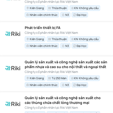
Công ty cổ phần nhân lực Riki Việt Nam
Kiên Giang
Thỏa thuận
KN: Không yêu cầu
Nhân viên chính thức
N3
Đại Học
Phát triển thiết bị FA
Công ty cổ phần nhân lực Riki Việt Nam
Kiên Giang
Thỏa thuận
KN: Không yêu cầu
Nhân viên chính thức
N3
Đại Học
Quản lý sản xuất và công nghệ sản xuất các sản
phẩm nhựa và cao su cho nội thất và ngoại thất
ô tô
Công ty cổ phần nhân lực Riki Việt Nam
Kiên Giang
Từ 250 Man
KN: Không yêu cầu
Nhân viên chính thức
N3
Đại Học
Quản lý sản xuất và công nghệ sản xuất cho
các thùng chứa chất lỏng thương mại
Công ty cổ phần nhân lực Riki Việt Nam