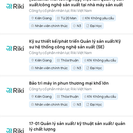
xuất/công nghệ sản xuất tại nhà máy sản xuất
thực phẩm
Công ty cổ phần nhân lực Riki Việt Nam
Kiên Giang
Từ 20 Man
KN: Không yêu cầu
Nhân viên chính thức
N3
Đại Học
Kỹ sư thiết kế/phát triển Quản lý sản xuất/Kỹ
sư hệ thống công nghệ sản xuất (SE)
Công ty cổ phần nhân lực Riki Việt Nam
Kiên Giang
Thỏa thuận
KN: Không yêu cầu
Nhân viên chính thức
N3
Đại Học
Bảo trì máy in phun thương mại khổ lớn
Công ty cổ phần nhân lực Riki Việt Nam
Kiên Giang
Thỏa thuận
KN: Không yêu cầu
Nhân viên chính thức
N3
Đại Học
17-01 Quản lý sản xuất/ kỹ thuật sản xuất/ quản
lý chất lượng