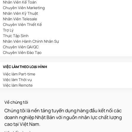
Nhân Viên Kế Toán
Mỏ/Địa Chất
Chuyên Viên Marketing
An Toàn Lao Động
Nhân Viên Kỹ Thuật
Biên Phiên Dịch
Nhân Viên Telesale
Viễn Thông
Chuyên Viên Thiết Kế
Tài Chính/Ngân Hàng
Trợ Lý
Du Lịch
Thực Tập Sinh
Giáo Dục/Đào Tạo
Nhân Viên Hành Chính Nhân Sự
In Ấn/Chế Bản
Chuyên Viên QA/QC
Kế Toán/Kiểm Toán
Chuyên Viên Đào Tạo
Kiến Trúc/Nội Thất
Chuyên Viên Digital Marketing
Môi Trường
Sales Admin
Sản Xuất/Lắp Ráp/Chế Biến
VIỆC LÀM THEO LOẠI HÌNH
Nhân Viên Tuyển Dụng
Nông/Lâm/Ngư Nghiệp
Việc làm Part-time
Nhân Viên Thu Mua
Luật/Pháp Chế
Việc làm Thời vụ
Nhân Viên Lễ Tân
Kho Vận
Việc làm Remote
Nhân Viên Tư Vấn Bảo Hiểm
Xây Dựng
Chuyên Viên Content Marketing
Dệt May/Da Giày
Nhân Viên Hành Chính
Chăm Sóc Khách Hàng
Về chúng tôi
Trưởng Phòng Kinh Doanh
Truyền Hình/Báo Chí
Trình Dược Viên
Thu Mua
Chúng tôi là nền tảng tuyển dụng hàng đầu kết nối các
Nhân Viên Kho
Quản Lý
doanh nghiệp Nhật Bản với nguồn nhân lực chất lượng
Nhân Viên Xuất Nhập Khẩu
Hoá Sinh
cao tại Việt Nam.
Nhân Viên Văn Phòng
Vận Hành/Bảo Trì/Bảo Dưỡng
Kế Toán Nội Bộ
Khoa Học/Kỹ Thuật