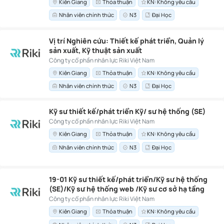
Kiên Giang
Thỏa thuận
KN: Không yêu cầu
Nhân viên chính thức
N3
Đại Học
Vị trí Nghiên cứu: Thiết kế phát triển, Quản lý
sản xuất, Kỹ thuật sản xuất
Công ty cổ phần nhân lực Riki Việt Nam
Kiên Giang
Thỏa thuận
KN: Không yêu cầu
Nhân viên chính thức
N3
Đại Học
Kỹ sư thiết kế/phát triển Kỹ/ sư hệ thống (SE)
Công ty cổ phần nhân lực Riki Việt Nam
Kiên Giang
Thỏa thuận
KN: Không yêu cầu
Nhân viên chính thức
N3
Đại Học
19-01 Kỹ sư thiết kế/phát triển/Kỹ sư hệ thống
(SE)/Kỹ sư hệ thống web /Kỹ sư cơ sở hạ tầng
(mạng/máy chủ/cơ sở dữ liệu)/Hỗ trợ kỹ
Công ty cổ phần nhân lực Riki Việt Nam
thuật/kỹ sư khách hàng/kỹ sư hỗ trợ/Kỹ sư bán
Kiên Giang
Thỏa thuận
KN: Không yêu cầu
hàng/tư vấn CNTT/SE nội bộ