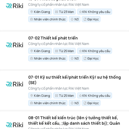
Công ty cổ phần nhân lực Riki Việt Nam
Kiên Giang
Từ 23 Man
KN: Không yêu cầu
Nhân viên chính thức
N3
Đại Học
07-02 Thiết kế phát triển
Công ty cổ phần nhân lực Riki Việt Nam
Kiên Giang
Từ 25 Man
KN: Không yêu cầu
Nhân viên chính thức
N3
Đại Học
07-01 Kỹ sư thiết kế/phát triển Kỹ/ sư hệ thống
(SE)
Công ty cổ phần nhân lực Riki Việt Nam
Kiên Giang
Từ 25 Man
KN: Không yêu cầu
Nhân viên chính thức
N3
Đại Học
08-01 Thiết kế kiến ​​trúc (lên ý tưởng thiết kế,
thiết kế kết cấu, ;lập danh sách thiết bị); Quản
lý xây dựng (kiến trúc, xây dựng dân dụng, v.v.)
Công ty cổ phần nhân lực Riki Việt Nam