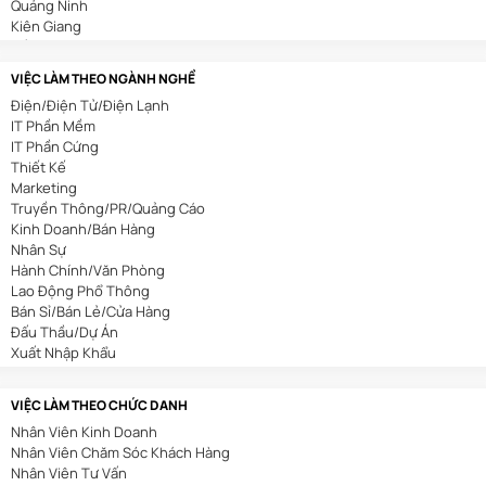
Quảng Ninh
Kiên Giang
Cần Thơ
VIỆC LÀM THEO NGÀNH NGHỀ
Điện/Điện Tử/Điện Lạnh
IT Phần Mềm
IT Phần Cứng
Thiết Kế
Marketing
Truyền Thông/PR/Quảng Cáo
Kinh Doanh/Bán Hàng
Nhân Sự
Hành Chính/Văn Phòng
Lao Động Phổ Thông
Bán Sỉ/Bán Lẻ/Cửa Hàng
Đấu Thầu/Dự Án
Xuất Nhập Khẩu
Bảo Hiểm
Bất Động Sản
VIỆC LÀM THEO CHỨC DANH
Nhà Hàng/Khách Sạn
Nhân Viên Kinh Doanh
Cơ Khí/Ô Tô/Tự Động Hóa
Nhân Viên Chăm Sóc Khách Hàng
Spa/Làm Đẹp
Nhân Viên Tư Vấn
Y Tế