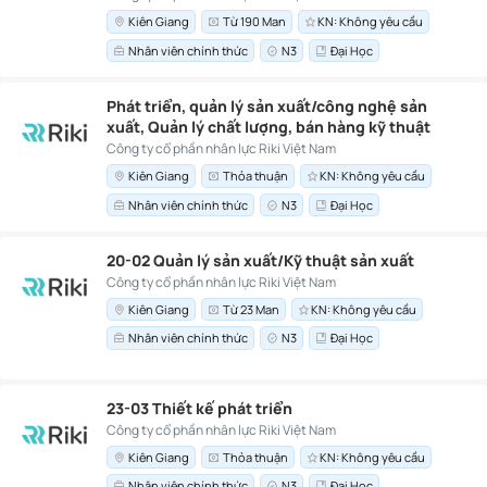
Kiên Giang
Từ 190 Man
KN: Không yêu cầu
Nhân viên chính thức
N3
Đại Học
Phát triển, quản lý sản xuất/công nghệ sản
xuất, Quản lý chất lượng, bán hàng kỹ thuật
Công ty cổ phần nhân lực Riki Việt Nam
Kiên Giang
Thỏa thuận
KN: Không yêu cầu
Nhân viên chính thức
N3
Đại Học
20-02 Quản lý sản xuất/Kỹ thuật sản xuất
Công ty cổ phần nhân lực Riki Việt Nam
Kiên Giang
Từ 23 Man
KN: Không yêu cầu
Nhân viên chính thức
N3
Đại Học
23-03 Thiết kế phát triển
Công ty cổ phần nhân lực Riki Việt Nam
Kiên Giang
Thỏa thuận
KN: Không yêu cầu
Nhân viên chính thức
N3
Đại Học