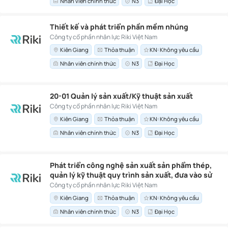
Nhân viên chính thức
N3
Đại Học
Thiết kế và phát triển phần mềm nhúng
Công ty cổ phần nhân lực Riki Việt Nam
Kiên Giang
Thỏa thuận
KN: Không yêu cầu
Nhân viên chính thức
N3
Đại Học
20-01 Quản lý sản xuất/Kỹ thuật sản xuất
Công ty cổ phần nhân lực Riki Việt Nam
Kiên Giang
Thỏa thuận
KN: Không yêu cầu
Nhân viên chính thức
N3
Đại Học
Phát triển công nghệ sản xuất sản phẩm thép,
quản lý kỹ thuật quy trình sản xuất, đưa vào sử
dụng và bảo trì thiết bị sản xuất mới
Công ty cổ phần nhân lực Riki Việt Nam
Kiên Giang
Thỏa thuận
KN: Không yêu cầu
Nhân viên chính thức
N3
Đại Học