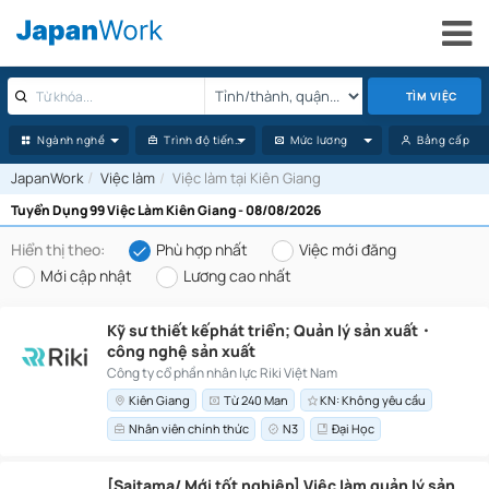
TÌM VIỆC
Ngành nghề
Trình độ tiếng Nhật
Mức lương
Bằng cấp
JapanWork
Việc làm
Việc làm tại Kiên Giang
Tuyển Dụng 99 Việc Làm Kiên Giang - 08/08/2026
Hiển thị theo:
Phù hợp nhất
Việc mới đăng
Mới cập nhật
Lương cao nhất
Kỹ sư thiết kếphát triển; Quản lý sản xuất・
công nghệ sản xuất
Công ty cổ phần nhân lực Riki Việt Nam
Kiên Giang
Từ 240 Man
KN: Không yêu cầu
Nhân viên chính thức
N3
Đại Học
[Saitama/ Mới tốt nghiệp] Việc làm quản lý sản