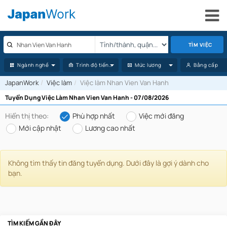
TÌM VIỆC
Ngành nghề
Trình độ tiếng Nhật
Mức lương
Bằng cấp
JapanWork
Việc làm
Việc làm Nhan Vien Van Hanh
Tuyển Dụng Việc Làm Nhan Vien Van Hanh - 07/08/2026
Hiển thị theo:
Phù hợp nhất
Việc mới đăng
Mới cập nhật
Lương cao nhất
Không tìm thấy tin đăng tuyển dụng. Dưới đây là gợi ý dành cho
bạn.
TÌM KIẾM GẦN ĐÂY