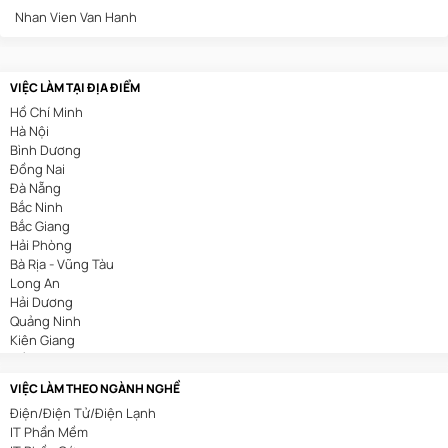
Nhan Vien Van Hanh
VIỆC LÀM TẠI ĐỊA ĐIỂM
Hồ Chí Minh
Hà Nội
Bình Dương
Đồng Nai
Đà Nẵng
Bắc Ninh
Bắc Giang
Hải Phòng
Bà Rịa - Vũng Tàu
Long An
Hải Dương
Quảng Ninh
Kiên Giang
Cần Thơ
VIỆC LÀM THEO NGÀNH NGHỀ
Điện/Điện Tử/Điện Lạnh
IT Phần Mềm