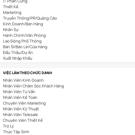
IT Phần Cứng
Thiết Kế
Marketing
Truyền Thông/PR/Quảng Cáo
Kinh Doanh/Bán Hàng
Nhân Sự
Hành Chính/Văn Phòng
Lao Động Phổ Thông
Bán Sỉ/Bán Lẻ/Cửa Hàng
Đấu Thầu/Dự Án
Xuất Nhập Khẩu
Bảo Hiểm
Bất Động Sản
VIỆC LÀM THEO CHỨC DANH
Nhà Hàng/Khách Sạn
Nhân Viên Kinh Doanh
Cơ Khí/Ô Tô/Tự Động Hóa
Nhân Viên Chăm Sóc Khách Hàng
Spa/Làm Đẹp
Nhân Viên Tư Vấn
Y Tế
Nhân Viên Kế Toán
Mỏ/Địa Chất
Chuyên Viên Marketing
An Toàn Lao Động
Nhân Viên Kỹ Thuật
Biên Phiên Dịch
Nhân Viên Telesale
Viễn Thông
Chuyên Viên Thiết Kế
Tài Chính/Ngân Hàng
Trợ Lý
Du Lịch
Thực Tập Sinh
Giáo Dục/Đào Tạo