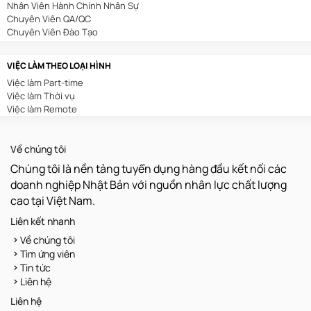
Nhân Viên Hành Chính Nhân Sự
In Ấn/Chế Bản
Chuyên Viên QA/QC
Kế Toán/Kiểm Toán
Chuyên Viên Đào Tạo
Kiến Trúc/Nội Thất
Chuyên Viên Digital Marketing
Môi Trường
Sales Admin
Sản Xuất/Lắp Ráp/Chế Biến
VIỆC LÀM THEO LOẠI HÌNH
Nhân Viên Tuyển Dụng
Nông/Lâm/Ngư Nghiệp
Việc làm Part-time
Nhân Viên Thu Mua
Luật/Pháp Chế
Việc làm Thời vụ
Nhân Viên Lễ Tân
Kho Vận
Việc làm Remote
Nhân Viên Tư Vấn Bảo Hiểm
Xây Dựng
Chuyên Viên Content Marketing
Dệt May/Da Giày
Nhân Viên Hành Chính
Chăm Sóc Khách Hàng
Về chúng tôi
Trưởng Phòng Kinh Doanh
Truyền Hình/Báo Chí
Trình Dược Viên
Thu Mua
Chúng tôi là nền tảng tuyển dụng hàng đầu kết nối các
Nhân Viên Kho
Quản Lý
doanh nghiệp Nhật Bản với nguồn nhân lực chất lượng
Nhân Viên Xuất Nhập Khẩu
Hoá Sinh
cao tại Việt Nam.
Nhân Viên Văn Phòng
Vận Hành/Bảo Trì/Bảo Dưỡng
Kế Toán Nội Bộ
Khoa Học/Kỹ Thuật
Liên kết nhanh
Quản Lý Sản Xuất
Dược Phẩm/Mỹ Phẩm
Về chúng tôi
Chuyên Viên Kế Hoạch
Sáng Tạo/Nghệ Thuật
Tìm ứng viên
Giáo Viên
Tin tức
Nhân Viên Bảo Trì
Liên hệ
Nhân Viên QC
Lập Trình Viên
Liên hệ
Nhân Viên Vận Hành