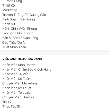
IT Phần Cứng
Thiết Kế
Marketing
Truyền Thông/PR/Quảng Cáo
Kinh Doanh/Bán Hàng
Nhân Sự
Hành Chính/Văn Phòng
Lao Động Phổ Thông
Bán Sỉ/Bán Lẻ/Cửa Hàng
Đấu Thầu/Dự Án
Xuất Nhập Khẩu
Bảo Hiểm
Bất Động Sản
VIỆC LÀM THEO CHỨC DANH
Nhà Hàng/Khách Sạn
Nhân Viên Kinh Doanh
Cơ Khí/Ô Tô/Tự Động Hóa
Nhân Viên Chăm Sóc Khách Hàng
Spa/Làm Đẹp
Nhân Viên Tư Vấn
Y Tế
Nhân Viên Kế Toán
Mỏ/Địa Chất
Chuyên Viên Marketing
An Toàn Lao Động
Nhân Viên Kỹ Thuật
Biên Phiên Dịch
Nhân Viên Telesale
Viễn Thông
Chuyên Viên Thiết Kế
Tài Chính/Ngân Hàng
Trợ Lý
Du Lịch
Thực Tập Sinh
Giáo Dục/Đào Tạo