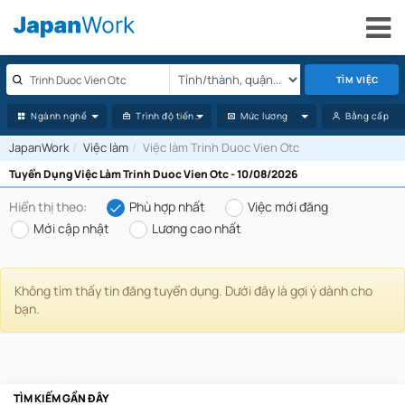
TÌM VIỆC
Ngành nghề
Trình độ tiếng Nhật
Mức lương
Bằng cấp
JapanWork
Việc làm
Việc làm Trinh Duoc Vien Otc
Tuyển Dụng Việc Làm Trinh Duoc Vien Otc - 10/08/2026
Hiển thị theo:
Phù hợp nhất
Việc mới đăng
Mới cập nhật
Lương cao nhất
Không tìm thấy tin đăng tuyển dụng. Dưới đây là gợi ý dành cho
bạn.
TÌM KIẾM GẦN ĐÂY