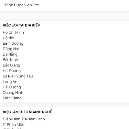
Trinh Duoc Vien Otc
VIỆC LÀM TẠI ĐỊA ĐIỂM
Hồ Chí Minh
Hà Nội
Bình Dương
Đồng Nai
Đà Nẵng
Bắc Ninh
Bắc Giang
Hải Phòng
Bà Rịa - Vũng Tàu
Long An
Hải Dương
Quảng Ninh
Kiên Giang
Cần Thơ
VIỆC LÀM THEO NGÀNH NGHỀ
Điện/Điện Tử/Điện Lạnh
IT Phần Mềm