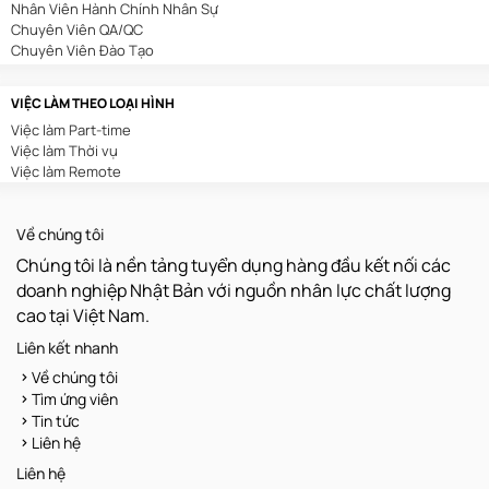
Nhân Viên Hành Chính Nhân Sự
In Ấn/Chế Bản
Chuyên Viên QA/QC
Kế Toán/Kiểm Toán
Chuyên Viên Đào Tạo
Kiến Trúc/Nội Thất
Chuyên Viên Digital Marketing
Môi Trường
Sales Admin
Sản Xuất/Lắp Ráp/Chế Biến
VIỆC LÀM THEO LOẠI HÌNH
Nhân Viên Tuyển Dụng
Nông/Lâm/Ngư Nghiệp
Việc làm Part-time
Nhân Viên Thu Mua
Luật/Pháp Chế
Việc làm Thời vụ
Nhân Viên Lễ Tân
Kho Vận
Việc làm Remote
Nhân Viên Tư Vấn Bảo Hiểm
Xây Dựng
Chuyên Viên Content Marketing
Dệt May/Da Giày
Nhân Viên Hành Chính
Chăm Sóc Khách Hàng
Về chúng tôi
Trưởng Phòng Kinh Doanh
Truyền Hình/Báo Chí
Trình Dược Viên
Thu Mua
Chúng tôi là nền tảng tuyển dụng hàng đầu kết nối các
Nhân Viên Kho
Quản Lý
doanh nghiệp Nhật Bản với nguồn nhân lực chất lượng
Nhân Viên Xuất Nhập Khẩu
Hoá Sinh
cao tại Việt Nam.
Nhân Viên Văn Phòng
Vận Hành/Bảo Trì/Bảo Dưỡng
Kế Toán Nội Bộ
Khoa Học/Kỹ Thuật
Liên kết nhanh
Quản Lý Sản Xuất
Dược Phẩm/Mỹ Phẩm
Về chúng tôi
Chuyên Viên Kế Hoạch
Sáng Tạo/Nghệ Thuật
Tìm ứng viên
Giáo Viên
Tin tức
Nhân Viên Bảo Trì
Liên hệ
Nhân Viên QC
Lập Trình Viên
Liên hệ
Nhân Viên Vận Hành