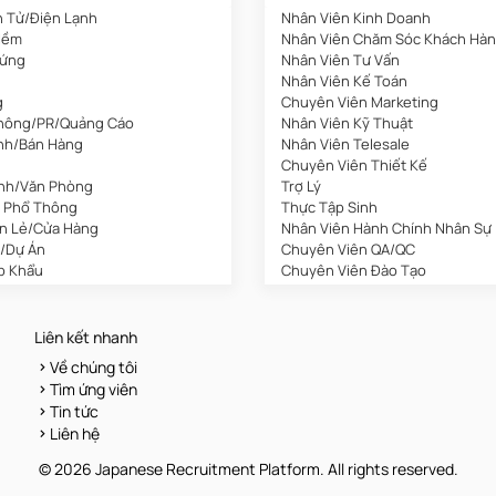
n Tử/Điện Lạnh
Nhân Viên Kinh Doanh
Mềm
Nhân Viên Chăm Sóc Khách Hà
Cứng
Nhân Viên Tư Vấn
Nhân Viên Kế Toán
g
Chuyên Viên Marketing
hông/PR/Quảng Cáo
Nhân Viên Kỹ Thuật
nh/Bán Hàng
Nhân Viên Telesale
Chuyên Viên Thiết Kế
nh/Văn Phòng
Trợ Lý
 Phổ Thông
Thực Tập Sinh
án Lẻ/Cửa Hàng
Nhân Viên Hành Chính Nhân Sự
/Dự Án
Chuyên Viên QA/QC
p Khẩu
Chuyên Viên Đào Tạo
Chuyên Viên Digital Marketing
 Sản
Sales Admin
/Khách Sạn
Nhân Viên Tuyển Dụng
Liên kết nhanh
 Tô/Tự Động Hóa
Nhân Viên Thu Mua
Về chúng tôi
 Đẹp
Nhân Viên Lễ Tân
Tìm ứng viên
Nhân Viên Tư Vấn Bảo Hiểm
Tin tức
hất
Chuyên Viên Content Marketin
Liên hệ
Lao Động
Nhân Viên Hành Chính
n Dịch
Trưởng Phòng Kinh Doanh
© 2026 Japanese Recruitment Platform. All rights reserved.
ng
Trình Dược Viên