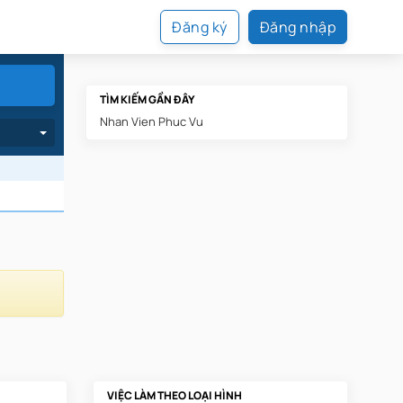
Đăng ký
Đăng nhập
TÌM KIẾM GẦN ĐÂY
Nhan Vien Phuc Vu
VIỆC LÀM THEO LOẠI HÌNH