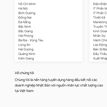
Hồ Chí Minh
Điện/Điệ
Hà Nội
IT Phần 
Bình Dương
IT Phần 
Đồng Nai
Thiết Kế
Đà Nẵng
Marketin
Bắc Ninh
Truyền T
Bắc Giang
Kinh Doa
Hải Phòng
Nhân Sự
Bà Rịa - Vũng Tàu
Hành Chí
Long An
Lao Động
Hải Dương
Bán Sỉ/B
Quảng Ninh
Đấu Thầu
Kiên Giang
Xuất Nhậ
Cần Thơ
Bảo Hiểm
Bất Động
Nhà Hàng
Về chúng tôi
Cơ Khí/Ô
Chúng tôi là nền tảng tuyển dụng hàng đầu kết nối các
Spa/Làm
doanh nghiệp Nhật Bản với nguồn nhân lực chất lượng cao
Y Tế
Mỏ/Địa C
tại Việt Nam.
An Toàn 
Biên Phiê
Viễn Thô