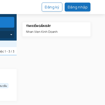
Đăng ký
Đăng nhập
TÌM KIẾM GẦN ĐÂY
Nhan Vien Kinh Doanh
iệc
1 - 3 / 3
êu cầu