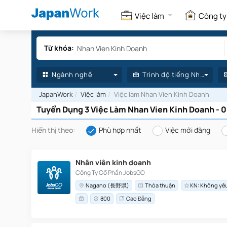
Việc làm
Công t
Ngành nghề
Trình độ tiếng Nhật
JapanWork
Việc làm
Việc làm Nhan Vien Kinh Doanh
Tuyển Dụng 3 Việc Làm Nhan Vien Kinh Doanh -
Hiển thị theo:
Phù hợp nhất
Việc mới đăng
Nhân viên kinh doanh
Công Ty Cổ Phần JobsGO
Nagano (長野県)
Thỏa thuận
KN: Không yê
800
Cao Đẳng