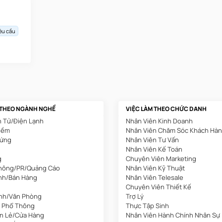
êu cầu
 THEO NGÀNH NGHỀ
VIỆC LÀM THEO CHỨC DANH
n Tử/Điện Lạnh
Nhân Viên Kinh Doanh
Mềm
Nhân Viên Chăm Sóc Khách Hà
Cứng
Nhân Viên Tư Vấn
Nhân Viên Kế Toán
g
Chuyên Viên Marketing
hông/PR/Quảng Cáo
Nhân Viên Kỹ Thuật
nh/Bán Hàng
Nhân Viên Telesale
Chuyên Viên Thiết Kế
nh/Văn Phòng
Trợ Lý
 Phổ Thông
Thực Tập Sinh
án Lẻ/Cửa Hàng
Nhân Viên Hành Chính Nhân Sự