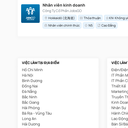
Nhân viên kinh doanh
Công Ty Cổ Phần JobsGO
Hokkaidō (北海道)
Thỏa thuận
KN: Không y
Nhân viên chính thức
N5
Cao Đẳng
VIỆC LÀM TẠI ĐỊA ĐIỂM
VIỆC LÀM
Hồ Chí Minh
Điện/Điệ
Hà Nội
IT Phần 
Bình Dương
IT Phần 
Đồng Nai
Thiết Kế
Đà Nẵng
Marketin
Bắc Ninh
Truyền T
Bắc Giang
Kinh Doa
Hải Phòng
Nhân Sự
Bà Rịa - Vũng Tàu
Hành Chí
Long An
Lao Động
Hải Dương
Bán Sỉ/B