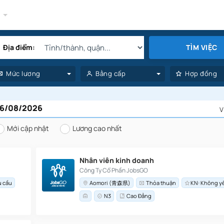
y
Địa điểm:
TÌM VIỆC
Mức lương
Bằng cấp
Hợp đồng
 06/08/2026
V
Mới cập nhật
Lương cao nhất
Nhân viên kinh doanh
Công Ty Cổ Phần JobsGO
u cầu
Aomori (青森県)
Thỏa thuận
KN: Không y
N3
Cao Đẳng