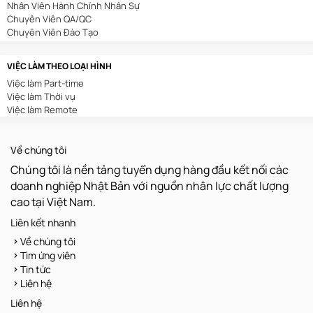
Nhân Viên Hành Chính Nhân Sự
In Ấn/Chế Bản
Chuyên Viên QA/QC
Kế Toán/Kiểm Toán
Chuyên Viên Đào Tạo
Kiến Trúc/Nội Thất
Chuyên Viên Digital Marketing
Môi Trường
Sales Admin
Sản Xuất/Lắp Ráp/Chế Biến
VIỆC LÀM THEO LOẠI HÌNH
Nhân Viên Tuyển Dụng
Nông/Lâm/Ngư Nghiệp
Việc làm Part-time
Nhân Viên Thu Mua
Luật/Pháp Chế
Việc làm Thời vụ
Nhân Viên Lễ Tân
Kho Vận
Việc làm Remote
Nhân Viên Tư Vấn Bảo Hiểm
Xây Dựng
Chuyên Viên Content Marketing
Dệt May/Da Giày
Nhân Viên Hành Chính
Chăm Sóc Khách Hàng
Về chúng tôi
Trưởng Phòng Kinh Doanh
Truyền Hình/Báo Chí
Trình Dược Viên
Thu Mua
Chúng tôi là nền tảng tuyển dụng hàng đầu kết nối các
Nhân Viên Kho
Quản Lý
doanh nghiệp Nhật Bản với nguồn nhân lực chất lượng
Nhân Viên Xuất Nhập Khẩu
Hoá Sinh
cao tại Việt Nam.
Nhân Viên Văn Phòng
Vận Hành/Bảo Trì/Bảo Dưỡng
Kế Toán Nội Bộ
Khoa Học/Kỹ Thuật
Liên kết nhanh
Quản Lý Sản Xuất
Dược Phẩm/Mỹ Phẩm
Về chúng tôi
Chuyên Viên Kế Hoạch
Sáng Tạo/Nghệ Thuật
Tìm ứng viên
Giáo Viên
Tin tức
Nhân Viên Bảo Trì
Liên hệ
Nhân Viên QC
Lập Trình Viên
Liên hệ
Nhân Viên Vận Hành