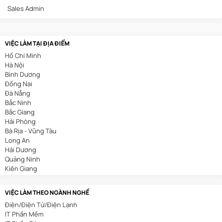
Sales Admin
VIỆC LÀM TẠI ĐỊA ĐIỂM
Hồ Chí Minh
Hà Nội
Bình Dương
Đồng Nai
Đà Nẵng
Bắc Ninh
Bắc Giang
Hải Phòng
Bà Rịa - Vũng Tàu
Long An
Hải Dương
Quảng Ninh
Kiên Giang
Cần Thơ
VIỆC LÀM THEO NGÀNH NGHỀ
Điện/Điện Tử/Điện Lạnh
IT Phần Mềm