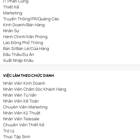
IT Phần Cứng
Thiết Kế
Marketing
Truyền Thông/PR/Quảng Cáo
Kinh Doanh/Bán Hàng
Nhân Sự
Hành Chính/Văn Phòng
Lao Động Phổ Thông
Bán Sỉ/Bán Lẻ/Cửa Hàng
Đấu Thầu/Dự Án
Xuất Nhập Khẩu
Bảo Hiểm
Bất Động Sản
VIỆC LÀM THEO CHỨC DANH
Nhà Hàng/Khách Sạn
Nhân Viên Kinh Doanh
Cơ Khí/Ô Tô/Tự Động Hóa
Nhân Viên Chăm Sóc Khách Hàng
Spa/Làm Đẹp
Nhân Viên Tư Vấn
Y Tế
Nhân Viên Kế Toán
Mỏ/Địa Chất
Chuyên Viên Marketing
An Toàn Lao Động
Nhân Viên Kỹ Thuật
Biên Phiên Dịch
Nhân Viên Telesale
Viễn Thông
Chuyên Viên Thiết Kế
Tài Chính/Ngân Hàng
Trợ Lý
Du Lịch
Thực Tập Sinh
Giáo Dục/Đào Tạo